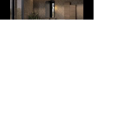
CONTACT
CUISINES DE LA GRONE
ZA, 1 bis rue des Faisans
66700 Argelès sur Mer
Tel:
04 68 81 02 49